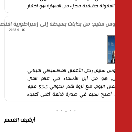
لمقولة حقيقية فجزء من المهارة هو اختيار
 مشروع ناجحة. لذلك معرفة أفكار
ع ناجحة هي الخطوة الأولى للربح الوفير.
وس سليم: من بدايات بسيطة إلى إمبراطورية اقتصادية
ما نعرفه في دليلك حول اختيار مشروع
2025-01-02
 وتنفيذه. أفضل استثمار في الوقت الحالي
ا ما تعجبني مقولة الفيلسوف الفرنسي جان
روسو &
... المزيد
س سليم، رجل الأعمال المكسيكي اللبناني
ل، هو من أبرز الأسماء في عالم المال
والأعمال اليوم. مع ثروة تقدر بحوالي 53.5 مليار
، أصبح سليم في صدارة قائمة أغنى أغنياء
العالم في 2024، متفوقًا على بيل غيتس،
 شركة مايكروسوفت. لكن قصة نجاحه
»
›
1
‹
«
ود إلى الحظ بل إلى رؤية استراتيجية وعمل
أرشيف القسم
 بدأ منذ صغره. بداية مشوار النجاح كان