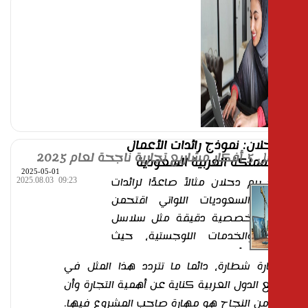
لان: نموذج رائدات الأعمال
 ناجحة لعام 2025
مملكة العربية السعودية
2025-05-01
 ريم دحلان مثالاً صاعدًا لرائدات
2025.08.03
09:23
ال السعوديات اللواتي اقتحمن
ت تخصصية دقيقة مثل سلاسل
اد والخدمات اللوجستية، حيث
تمكنت من تأسيس منصة "Tahado" في
رة شطارة، دائما ما تتردد هذا المثل في
جدة، لتكون و
... المزيد
الدول العربية كناية عن أهمية التجارة وأن
من النجاح هو مهارة صاحب المشروع فيها.