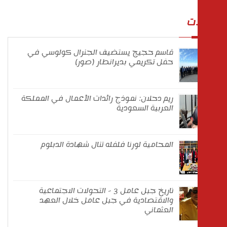
 في العاشرة من عمره حين بدأ في بيع
روبات
... المزيد
ت
قاسم حجيج يستضيف الجنرال كولوسي في
حفل تكريمي بديرانطار (صور)
ريم دحلان: نموذج رائدات الأعمال في المملكة
العربية السعودية
المحامية لورنا فلفله تنال شهادة الدبلوم
تاريخ جبل عامل 3 - التحولات الاجتماعية
والاقتصادية في جبل عامل خلال العهد
العثماني