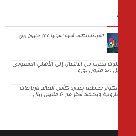
القرصنة تكلف أندية إسبانيا 700 مليون يورو
ميلوت
يقترب
من
الانتقال
إلى
فالكونز
الأهلي
يخطف
السعودي
صدارة
مقابل
كأس
20
العالم
مليون
للرياضات
يورو
الإلكترونية
ويحصد
أكثر